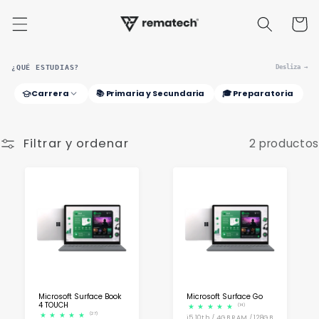
Ir
directamente
Carrito
al contenido
¿QUÉ ESTUDIAS?
Desliza →
Carrera
📚 Primaria y Secundaria
🎓 Preparatoria
Filtrar y ordenar
2 productos
Microsoft Surface Book
Microsoft Surface Go
4 TOUCH
(14)
(27)
i5 10th / 4GB RAM / 128GB