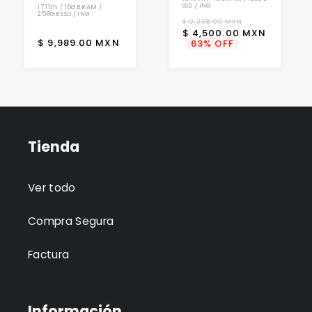
SSD / ING
i7 11th / 16GB RAM /
256GB SSD / ING
Precio
Precio
$ 9,338.00 MXN
$ 4,500.00 MXN
habitual
de
Precio
$ 9,989.00 MXN
63% OFF
oferta
habitual
Tienda
Ver todo
Compra Segura
Factura
Información