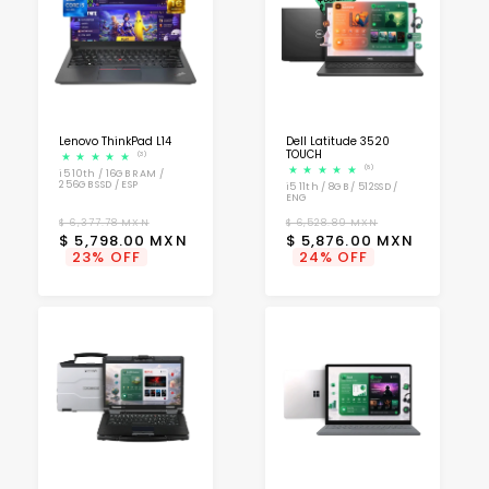
Lenovo ThinkPad L14
Dell Latitude 3520
TOUCH
(3)
(8)
i5 10th / 16GB RAM /
256GB SSD / ESP
i5 11th / 8GB / 512SSD /
ENG
Precio
Precio
Precio
Precio
$ 6,377.78 MXN
$ 6,528.89 MXN
$ 5,798.00 MXN
$ 5,876.00 MXN
habitual
de
habitual
de
23% OFF
24% OFF
oferta
oferta