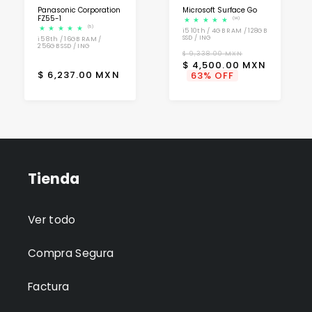
Panasonic Corporation
Microsoft Surface Go
FZ55-1
(14)
(5)
i5 10th / 4GB RAM / 128GB
SSD / ING
i5 8th / 16GB RAM /
256GB SSD / ING
Precio
Precio
$ 9,338.00 MXN
$ 4,500.00 MXN
habitual
de
Precio
$ 6,237.00 MXN
63% OFF
oferta
habitual
Tienda
Ver todo
Compra Segura
Factura