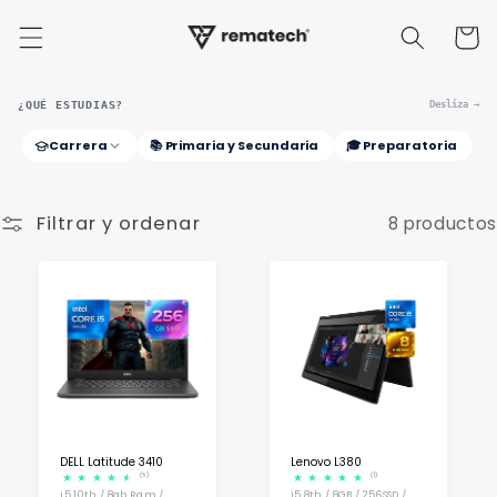
Ir
directamente
Carrito
al contenido
¿QUÉ ESTUDIAS?
Desliza →
Carrera
📚 Primaria y Secundaria
🎓 Preparatoria
Filtrar y ordenar
8 productos
DELL Latitude 3410
Lenovo L380
(6)
(1)
i5 10th / 8gb Ram /
i5 8th / 8GB / 256SSD /