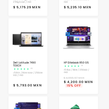
256gb ssd / ING
ING
Precio
Precio
$ 5,175.29 MXN
$ 5,235.10 MXN
habitual
habitual
Dell Latitude 7490
HP Elitebook 850 G5
TOUCH
(1)
(3)
i5 8va / 8GB / 256SSD /
ING
i5 8th / 8GB RAM / 256GB
SSD / ING
Precio
Precio
$ 4,666.67 MXN
$ 4,200.00 MXN
habitual
de
Precio
$ 5,793.00 MXN
15% OFF
oferta
habitual