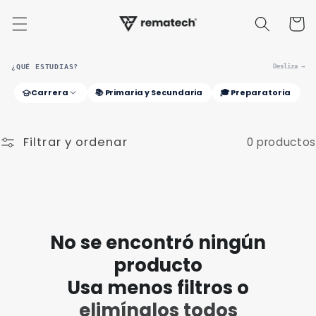
Ir
directamente
Carrito
al contenido
¿QUÉ ESTUDIAS?
Desliza →
Carrera
📚 Primaria y Secundaria
🎓 Preparatoria
Filtrar y ordenar
0 productos
No se encontró ningún
producto
Usa menos filtros o
elimínalos todos