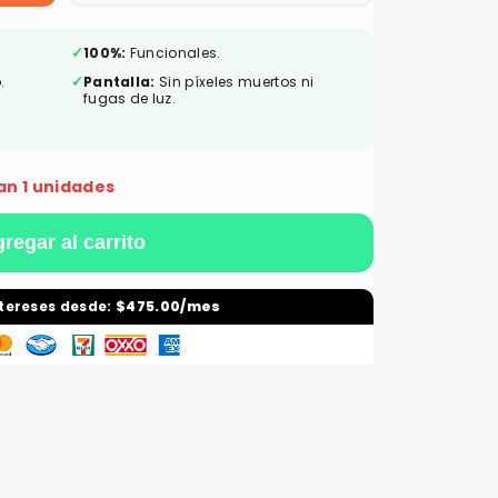
✓
100%:
Funcionales.
✓
.
Pantalla:
Sin píxeles muertos ni
fugas de luz.
an 1 unidades
regar al carrito
ntereses desde:
$475.00/mes