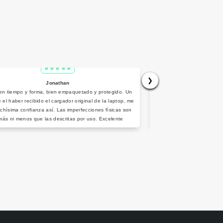
❯
Jonathan
A
en tiempo y forma, bien empaquetado y protegido. Un
Hola, recién compré una
e el haber recibido el cargador original de la laptop, me
agradecer por la excele
chísima confianza así. Las imperfecciones físicas son
venta,
más ni menos que las descritas por uso. Excelente
funcionamiento. 100% recomendado.