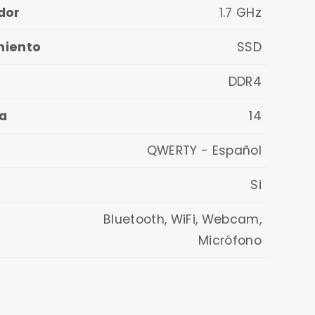
dor
1.7 GHz
miento
SSD
DDR4
a
14
QWERTY - Español
Si
Bluetooth, WiFi, Webcam,
Micrófono