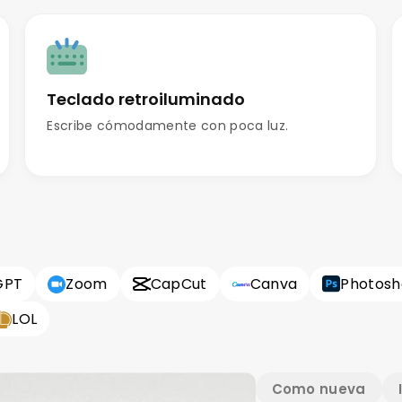
Teclado retroiluminado
Escribe cómodamente con poca luz.
GPT
Zoom
CapCut
Canva
Photos
LOL
Como nueva