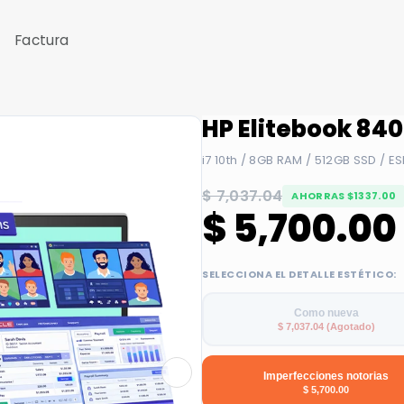
Factura
HP Elitebook 840
i7 10th / 8GB RAM / 512GB SSD / ES
$ 7,037.04
AHORRAS $1337.00
$ 5,700.00
SELECCIONA EL DETALLE ESTÉTICO:
Como nueva
$ 7,037.04 (Agotado)
Imperfecciones notorias
$ 5,700.00