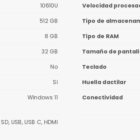
10610U
Velocidad procesa
512 GB
Tipo de almacena
8 GB
Tipo de RAM
32 GB
Tamaño de pantall
No
Teclado
Si
Huella dactilar
Windows 11
Conectividad
 SD, USB, USB C, HDMI