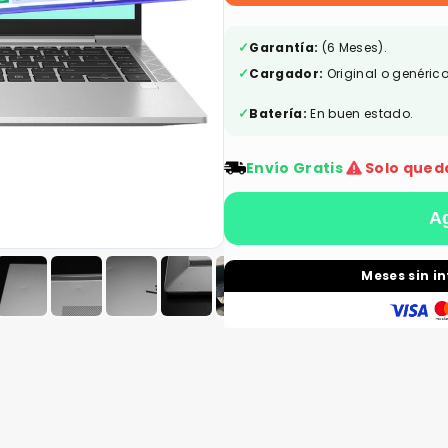
✓
Garantía:
(6 Meses).
✓
Cargador:
Original o genérico
✓
Batería:
En buen estado.
Envío Gratis
Solo qued
Ag
Meses sin i