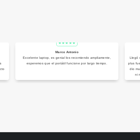
Marco Antonio
Excelente laptop, es genial los recomiendo ampliamente,
Llegó 
s
esperemos que el portátil funcione por largo tiempo.
plus fu
cto
dio mu
ni 