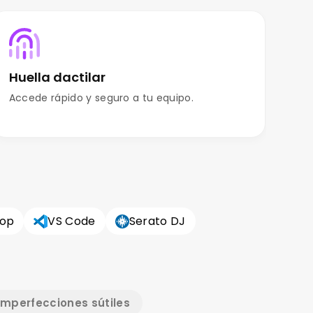
Huella dactilar
Má
Accede rápido y seguro a tu equipo.
Ini
hop
VS Code
Serato DJ
Imperfecciones sútiles