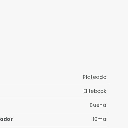
Misma potencia de fáb
Plateado
Elitebook
Buena
sador
10ma