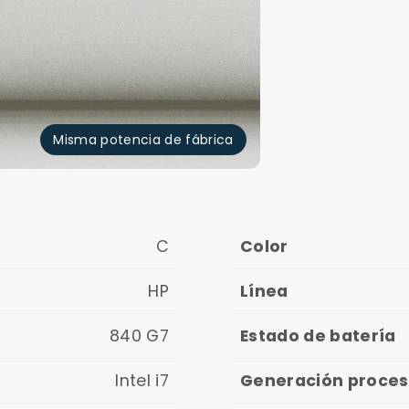
Misma potencia de fábrica
C
Color
HP
Línea
840 G7
Estado de batería
Intel i7
Generación proce