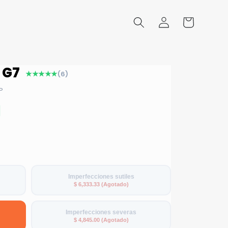
Iniciar
Carrito
sesión
 G7
★★★★★
(6)
P
Imperfecciones sutiles
$ 6,333.33 (Agotado)
Imperfecciones severas
$ 4,845.00 (Agotado)