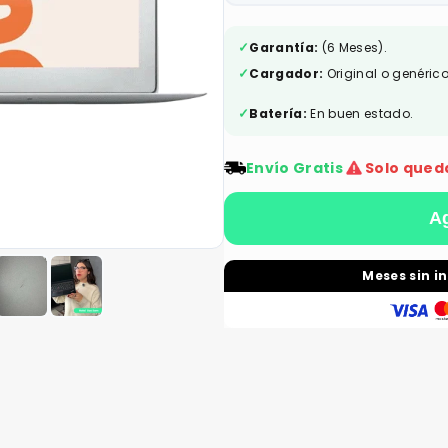
✓
Garantía:
(6 Meses).
✓
Cargador:
Original o genérico
✓
Batería:
En buen estado.
Envío Gratis
Solo qued
Ag
Meses sin i