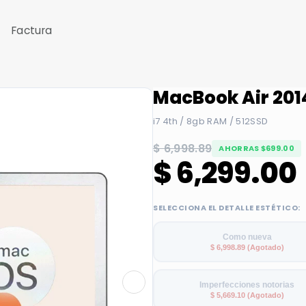
Factura
MacBook Air 201
i7 4th / 8gb RAM / 512SSD
$ 6,998.89
AHORRAS $699.00
$ 6,299.00
SELECCIONA EL DETALLE ESTÉTICO:
Como nueva
$ 6,998.89 (Agotado)
Imperfecciones notorias
$ 5,669.10 (Agotado)