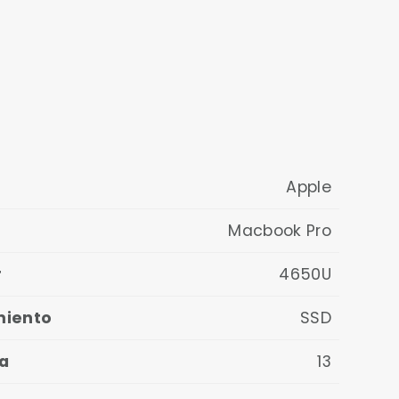
Misma potencia de fáb
Apple
Macbook Pro
r
4650U
miento
SSD
a
13