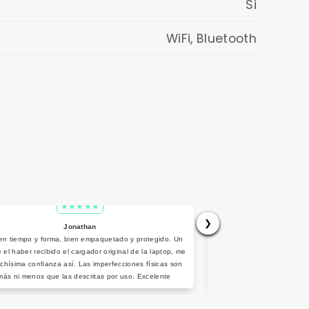
Si
WiFi, Bluetooth
❯
Jonathan
A
en tiempo y forma, bien empaquetado y protegido. Un
Hola, recién compré una
e el haber recibido el cargador original de la laptop, me
agradecer por la excele
chísima confianza así. Las imperfecciones físicas son
venta,
más ni menos que las descritas por uso. Excelente
funcionamiento. 100% recomendado.