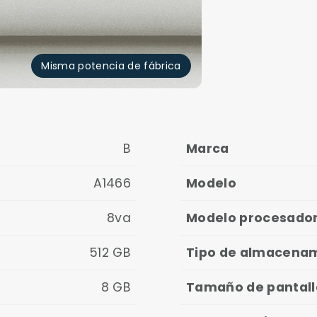
Misma potencia de fábrica
B
Marca
A1466
Modelo
8va
Modelo procesado
512 GB
Tipo de almacena
8 GB
Tamaño de pantall