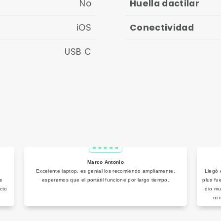
No
Huella dactilar
iOS
Conectividad
USB C
Marco Antonio
Excelente laptop, es genial los recomiendo ampliamente,
Llegó 
s
esperemos que el portátil funcione por largo tiempo.
plus fu
cto
dio mu
ni 