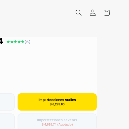
Iniciar
Carrito
sesión
4
★★★★★
(6)
Imperfecciones sutiles
$ 6,299.00
Imperfecciones severas
$ 4,818.74 (Agotado)