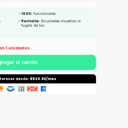
✓
100%:
Funcionales.
✓
.
Pantalla:
Sin píxeles muertos ni
fugas de luz.
an 1 unidades
regar al carrito
ntereses desde:
$524.92/mes